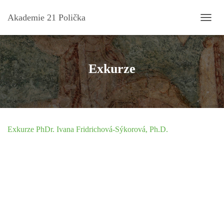
Akademie 21 Polička
P
Ř
E
P
N
Exkurze
O
U
T
N
A
V
Exkurze PhDr. Ivana Fridrichová-Sýkorová, Ph.D.
I
G
A
C
I